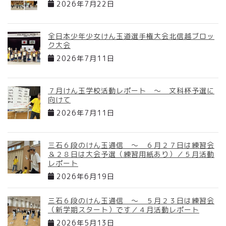
2026年7月22日
全日本少年少女けん玉道選手権大会北信越ブロッ
ク大会
2026年7月11日
７月けん玉学校活動レポート ～ 文科杯予選に
向けて
2026年7月11日
三石６段のけん玉通信 ～ ６月２７日は練習会
＆２８日は大会予選（練習用紙あり）／５月活動
レポート
2026年6月19日
三石６段のけん玉通信 ～ ５月２３日は練習会
（新学期スタート）です／４月活動レポート
2026年5月13日