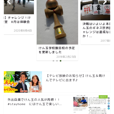
再開】チャレンジ！け
玉教室 8月は体験会
決戦はいよいよ本日
した
ん玉のギネス世界記
2020年8月4日
ャレンジは達成なる
か！...
2017年8
けん玉学校飯田校の予定
を更新しました
2018年2月23日
【テレビ放映のお知らせ】けん玉＆筒け
んでテレビに出ます♪
外出自粛でけん玉の人気が再燃！！
#stayhome にはけん玉で楽しい...