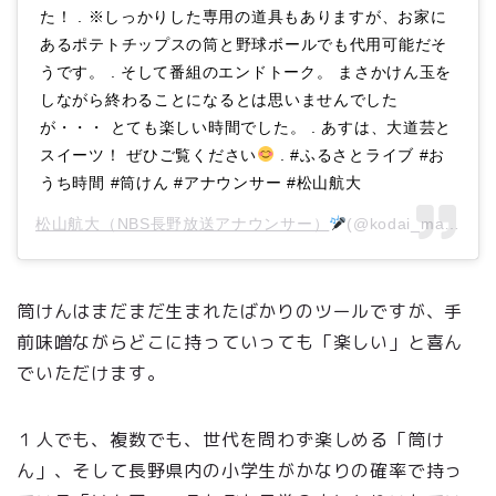
た！ . ※しっかりした専用の道具もありますが、お家に
あるポテトチップスの筒と野球ボールでも代用可能だそ
うです。 . そして番組のエンドトーク。 まさかけん玉を
しながら終わることになるとは思いませんでした
が・・・ とても楽しい時間でした。 . あすは、大道芸と
スイーツ！ ぜひご覧ください
. #ふるさとライブ #お
うち時間 #筒けん #アナウンサー #松山航大
松山航大（NBS長野放送アナウンサー）
(@kodai_matsuyama)がシェアした投稿 –
筒けんはまだまだ生まれたばかりのツールですが、手
前味噌ながらどこに持っていっても「楽しい」と喜ん
でいただけます。
１人でも、複数でも、世代を問わず楽しめる「筒け
ん」、そして長野県内の小学生がかなりの確率で持っ