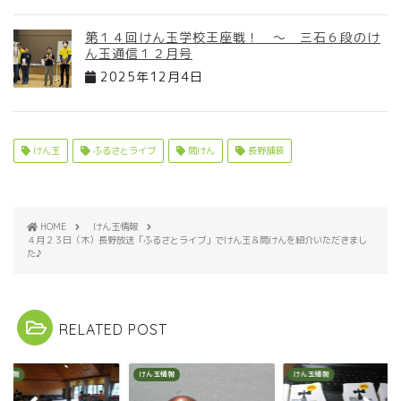
第１４回けん玉学校王座戦！ ～ 三石６段のけ
ん玉通信１２月号
2025年12月4日
けん玉
ふるさとライブ
筒けん
長野舗装
HOME
けん玉情報
４月２３日（木）長野放送「ふるさとライブ」でけん玉＆筒けんを紹介いただきまし
た♪
RELATED POST
玉情報
けん玉情報
けん玉情報