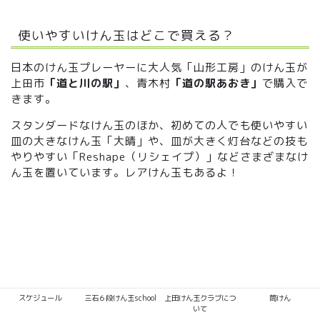
使いやすいけん玉はどこで買える？
日本のけん玉プレーヤーに大人気「山形工房」のけん玉が
上田市
「道と川の駅」
、青木村
「道の駅あおき」
で購入で
きます。
スタンダードなけん玉のほか、初めての人でも使いやすい
皿の大きなけん玉「大晴」や、皿が大きく灯台などの技も
やりやすい「Reshape（リシェイプ）」などさまざまなけ
ん玉を置いています。レアけん玉もあるよ！
スケジュール
三石６段けん玉school
上田けん玉クラブにつ
筒けん
いて