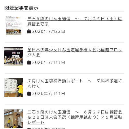
関連記事を表示
三石６段のけん玉通信 ～ ７月２５日（土）は
練習会です
2026年7月22日
全日本少年少女けん玉道選手権大会北信越ブロッ
ク大会
2026年7月11日
７月けん玉学校活動レポート ～ 文科杯予選に
向けて
2026年7月11日
三石６段のけん玉通信 ～ ６月２７日は練習会
＆２８日は大会予選（練習用紙あり）／５月活動
レポート