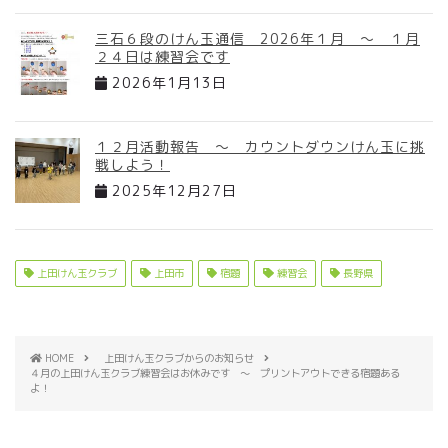
三石６段のけん玉通信 2026年１月 ～ １月
２４日は練習会です
2026年1月13日
１２月活動報告 ～ カウントダウンけん玉に挑
戦しよう！
2025年12月27日
上田けん玉クラブ
上田市
宿題
練習会
長野県
HOME
上田けん玉クラブからのお知らせ
４月の上田けん玉クラブ練習会はお休みです ～ プリントアウトできる宿題ある
よ！