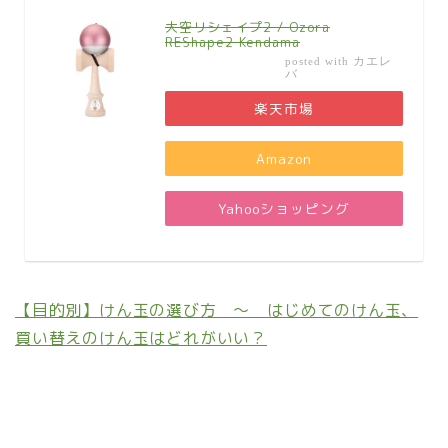
大空リシェイプ2 / Ozora
REShape2 Kendama
カエレ
posted with
バ
楽天市場
Amazon
Yahooショッピング
【目的別】けん玉の選び方 ～ はじめてのけん玉、
買い替えのけん玉はどれがいい？