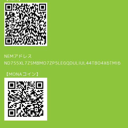
NEMアドレス
ND755XL7ZSMBMO7ZP5LEGQDULIUL44TBO4X6TMI6
【MONAコイン】