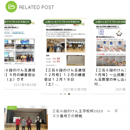
RELATED POST
けん玉クラブからのお知らせ
上田けん玉クラブからのお知らせ
上田けん玉クラブからのお知らせ
三石６段のけん玉通信
【三石６段のけん玉通信
【三石６段のけん玉
月号】９月の練習会は
１２月号】１２月の練習
１月号】～公民館主
４日（土）です
会は１２月１８日
ん玉教室の申し込み
（土）...
付...
2022年9月20日
2021年12月13日
2021年1
三石６段のけん玉学校杯2020 ～ マ
スク着用での熱戦