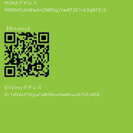
MONAアドレス
MR8645AhWwAHZNRDgjYwRP2E1rk3gNfZj5
【Bitzeny】
BitZenyアドレス
Zc1dXAUYSEpaTxW9XvxHwAhvu4LYiFJ4S8