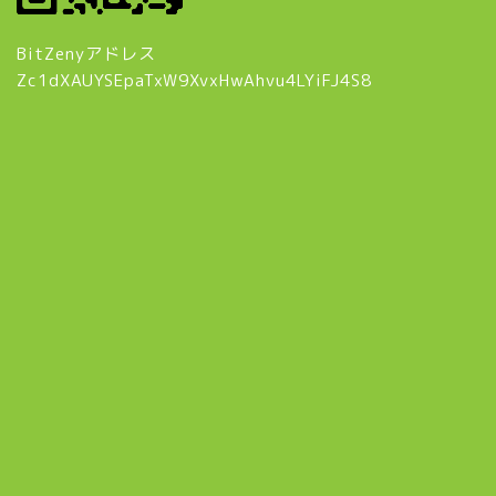
BitZenyアドレス
Zc1dXAUYSEpaTxW9XvxHwAhvu4LYiFJ4S8