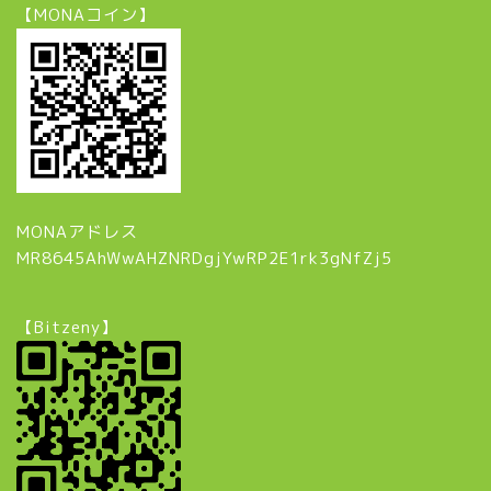
【MONAコイン】
MONAアドレス
MR8645AhWwAHZNRDgjYwRP2E1rk3gNfZj5
【Bitzeny】