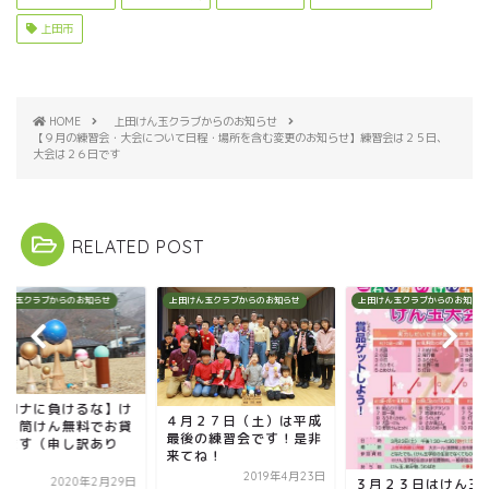
上田市
HOME
上田けん玉クラブからのお知らせ
【９月の練習会・大会について日程・場所を含む変更のお知らせ】練習会は２５日、
大会は２６日です
RELATED POST
けん玉クラブからのお知らせ
上田けん玉クラブからのお知らせ
上田けん玉クラブからのお知らせ
コロナに負けるな】け
４月２７日（土）は平成
玉・筒けん無料でお貸
最後の練習会です！是非
します（申し訳あり
来てね！
.
2019年4月23日
３月２３日はけん玉
2020年2月29日