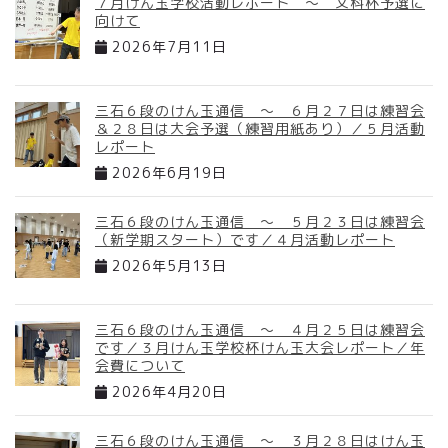
７月けん玉学校活動レポート ～ 文科杯予選に
向けて
2026年7月11日
三石６段のけん玉通信 ～ ６月２７日は練習会
＆２８日は大会予選（練習用紙あり）／５月活動
レポート
2026年6月19日
三石６段のけん玉通信 ～ ５月２３日は練習会
（新学期スタート）です／４月活動レポート
2026年5月13日
三石６段のけん玉通信 ～ ４月２５日は練習会
です／３月けん玉学校杯けん玉大会レポート／年
会費について
2026年4月20日
三石６段のけん玉通信 ～ ３月２８日はけん玉