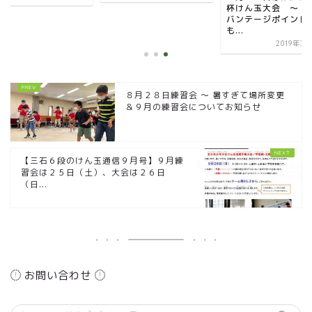
杯けん玉大会 ～ 
バンテージポイント
も...
2019年3
８月２８日練習会 ～ 暑すぎて場所変更
＆９月の練習会についてお知らせ
【三石６段のけん玉通信９月号】９月練
習会は２５日（土）、大会は２６日
（日...
お問い合わせ