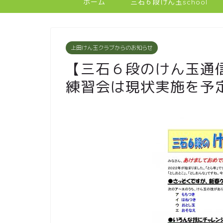
ホーム
三石６段けん玉school
上田けん玉クラブからのお知らせ
【三石６段のけん玉通
練習会は現状実施を予