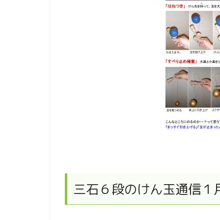
三石６段のけん玉通信１