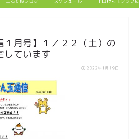
三石６段ブログ
スケジュール
上田けん玉クラブ
信１月号】１／２２（土）の
定しています
2022年1月19日