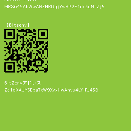
MR8645AhWwAHZNRDgjYwRP2E1rk3gNfZj5
【Bitzeny】
BitZenyアドレス
Zc1dXAUYSEpaTxW9XvxHwAhvu4LYiFJ4S8