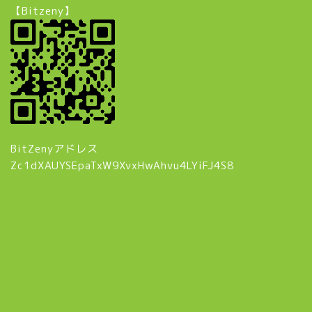
【Bitzeny】
BitZenyアドレス
Zc1dXAUYSEpaTxW9XvxHwAhvu4LYiFJ4S8