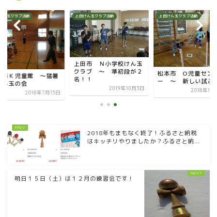
けん玉クラブ活動
上田けん玉クラブ活動
上田けん玉クラブ活動
上田市 Ｎ小学校けん玉
クラブ ～ 準初段が２
松本市 O児童セン
田市Ｋ児童館 ～猛暑
名！！
ー ～ 新しい試み
けん玉の会
2019年10月3日
2018年11
2018年7月15日
2018年もまもなく終了！ふるさと納税
はキッチリやりましたか？ふるさと納...
明日１５日（土）は１２月の練習会です！