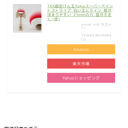
TKA認定けん玉Yumuスーパーペイン
トストライプ_白い玉にライン_技が
決まりやすい_25mmの穴_皿が大き
く (赤)
カエレ
posted with
バ
Taiwan Kendama
Co.
Amazon
楽天市場
Yahooショッピング