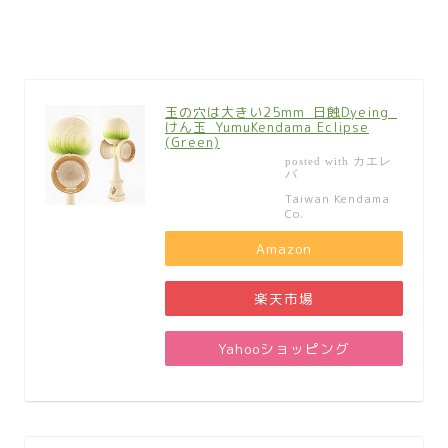
玉の穴は大きい25mm_日蝕Dyeing_
けん玉_YumuKendama Eclipse
(Green)
カエレ
posted with
バ
Taiwan Kendama
Co.
Amazon
楽天市場
Yahooショッピング