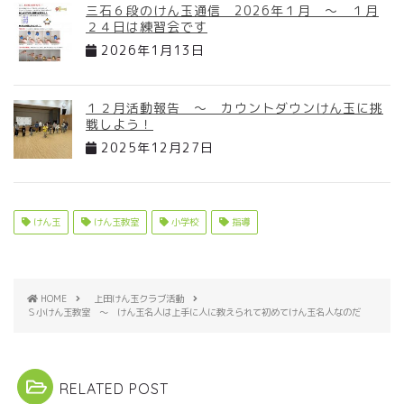
三石６段のけん玉通信 2026年１月 ～ １月
２４日は練習会です
2026年1月13日
１２月活動報告 ～ カウントダウンけん玉に挑
戦しよう！
2025年12月27日
けん玉
けん玉教室
小学校
指導
HOME
上田けん玉クラブ活動
Ｓ小けん玉教室 ～ けん玉名人は上手に人に教えられて初めてけん玉名人なのだ
RELATED POST