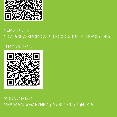
NEMアドレス
ND755XL7ZSMBMO7ZP5LEGQDULIUL44TBO4X6TMI6
【MONAコイン】
MONAアドレス
MR8645AhWwAHZNRDgjYwRP2E1rk3gNfZj5