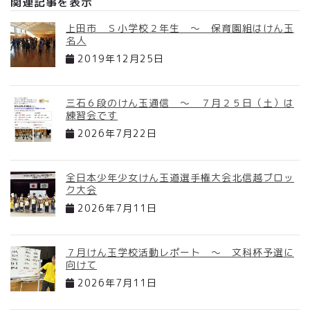
関連記事を表示
上田市 Ｓ小学校２年生 ～ 保育園組はけん玉
名人
2019年12月25日
三石６段のけん玉通信 ～ ７月２５日（土）は
練習会です
2026年7月22日
全日本少年少女けん玉道選手権大会北信越ブロッ
ク大会
2026年7月11日
７月けん玉学校活動レポート ～ 文科杯予選に
向けて
2026年7月11日