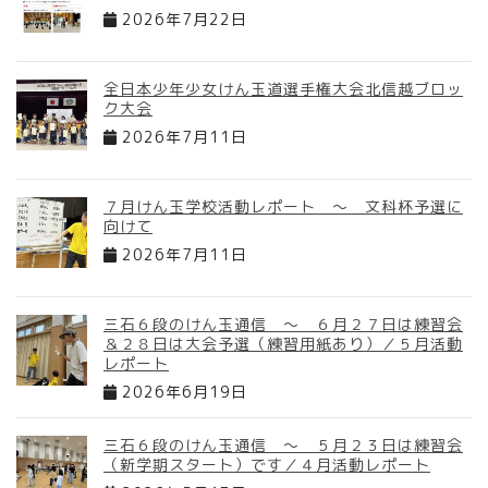
2026年7月22日
全日本少年少女けん玉道選手権大会北信越ブロッ
ク大会
2026年7月11日
７月けん玉学校活動レポート ～ 文科杯予選に
向けて
2026年7月11日
三石６段のけん玉通信 ～ ６月２７日は練習会
＆２８日は大会予選（練習用紙あり）／５月活動
レポート
2026年6月19日
三石６段のけん玉通信 ～ ５月２３日は練習会
（新学期スタート）です／４月活動レポート