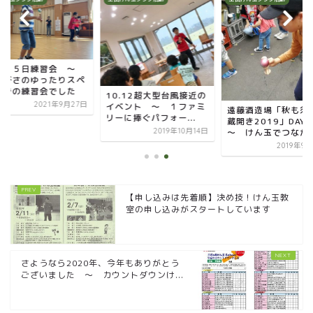
月２５日練習会 ～
さびさのゆったりスペ
スでの練習会でした
10.12超大型台風接近の
2021年9月27日
イベント ～ １ファミ
遠藤酒造場「秋も須
リーに捧ぐパフォー...
蔵開き2019」DAY
～ けん玉でつなが..
2019年10月14日
2019年9
【申し込みは先着順】決め技！けん玉教
室の申し込みがスタートしています
さようなら2020年、今年もありがとう
ございました ～ カウントダウンけ...