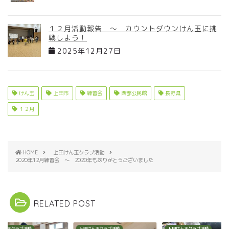
１２月活動報告 ～ カウントダウンけん玉に挑
戦しよう！
2025年12月27日
けん玉
上田市
練習会
西部公民館
長野県
１２月
HOME
上田けん玉クラブ活動
2020年12月練習会 ～ 2020年もありがとうございました
RELATED POST
けん玉クラブ活動
上田けん玉クラブ活動
上田けん玉クラブ活動