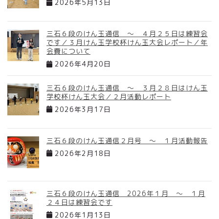
2026年5月13日
三石６段のけん玉通信 ～ ４月２５日は練習会
です／３月けん玉学校杯けん玉大会レポート／年
会費について
2026年4月20日
三石６段のけん玉通信 ～ ３月２８日はけん玉
学校杯けん玉大会／２月活動レポート
2026年3月17日
三石６段のけん玉通信２月号 ～ １月活動報告
2026年2月18日
三石６段のけん玉通信 2026年１月 ～ １月
２４日は練習会です
2026年1月13日