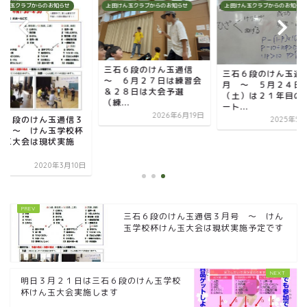
けん玉クラブからのお知らせ
上田けん玉クラブからのお知らせ
上田けん玉クラブからのお知らせ
三石６段のけん玉通信
三石６段のけん玉通
～ ６月２７日は練習会
月 ～ ５月２４日
＆２８日は大会予選
（土）は２１年目の
（練...
ート...
2026年6月19日
石６段のけん玉通信３
2025年5
号 ～ けん玉学校杯
ん玉大会は現状実施
.
2020年3月10日
三石６段のけん玉通信３月号 ～ けん
玉学校杯けん玉大会は現状実施予定です
明日３月２１日は三石６段のけん玉学校
杯けん玉大会実施します