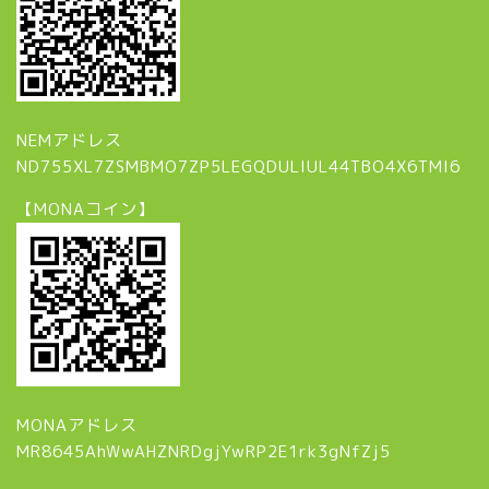
NEMアドレス
ND755XL7ZSMBMO7ZP5LEGQDULIUL44TBO4X6TMI6
【MONAコイン】
MONAアドレス
MR8645AhWwAHZNRDgjYwRP2E1rk3gNfZj5