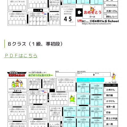
Ｂクラス（１級、準初段）
ＰＤＦはこちら