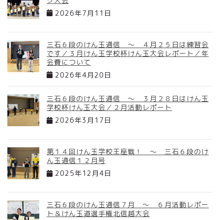
ク大会
2026年7月11日
三石６段のけん玉通信 ～ ４月２５日は練習会
です／３月けん玉学校杯けん玉大会レポート／年
会費について
2026年4月20日
三石６段のけん玉通信 ～ ３月２８日はけん玉
学校杯けん玉大会／２月活動レポート
2026年3月17日
第１４回けん玉学校王座戦！ ～ 三石６段のけ
ん玉通信１２月号
2025年12月4日
三石６段のけん玉通信７月 ～ ６月活動レポー
ト＆けん玉道選手権北信越大会