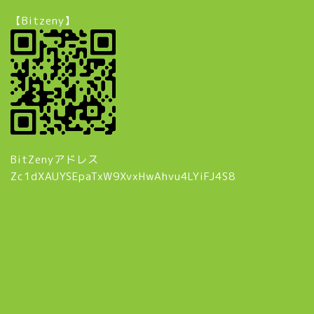
【Bitzeny】
BitZenyアドレス
Zc1dXAUYSEpaTxW9XvxHwAhvu4LYiFJ4S8