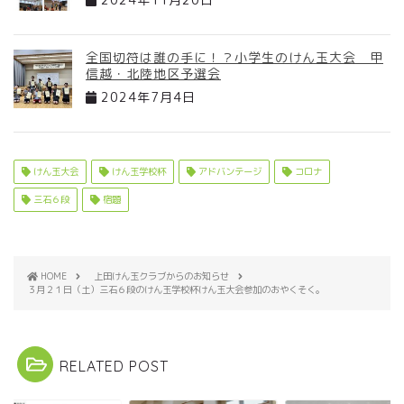
全国切符は誰の手に！？小学生のけん玉大会 甲
信越・北陸地区予選会
2024年7月4日
けん玉大会
けん玉学校杯
アドバンテージ
コロナ
三石６段
宿題
HOME
上田けん玉クラブからのお知らせ
３月２１日（土）三石６段のけん玉学校杯けん玉大会参加のおやくそく。
RELATED POST