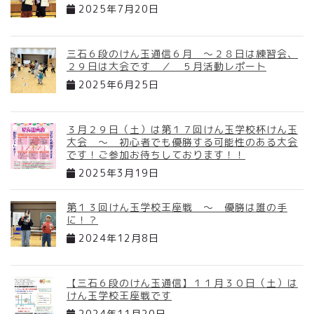
2025年7月20日
三石６段のけん玉通信６月 ～２８日は練習会、
２９日は大会です ／ ５月活動レポート
2025年6月25日
３月２９日（土）は第１７回けん玉学校杯けん玉
大会 ～ 初心者でも優勝する可能性のある大会
です！ご参加お待ちしております！！
2025年3月19日
第１３回けん玉学校王座戦 ～ 優勝は誰の手
に！？
2024年12月8日
【三石６段のけん玉通信】１１月３０日（土）は
けん玉学校王座戦です
2024年11月20日