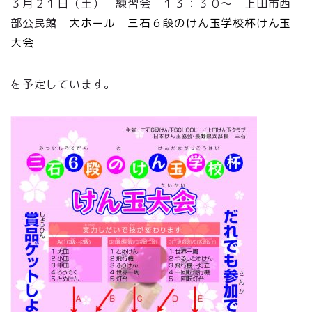
３月２１日（土） 練習会 １３：３０～ 上田市西
部公民館
大ホール 三石６段のけん玉学校杯けん玉
大会
を予定しています。