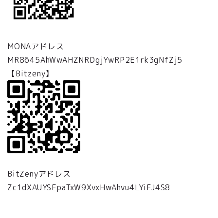
MONAアドレス
MR8645AhWwAHZNRDgjYwRP2E1rk3gNfZj5
【Bitzeny】
BitZenyアドレス
Zc1dXAUYSEpaTxW9XvxHwAhvu4LYiFJ4S8