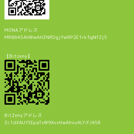
MONAアドレス
MR8645AhWwAHZNRDgjYwRP2E1rk3gNfZj5
【Bitzeny】
BitZenyアドレス
Zc1dXAUYSEpaTxW9XvxHwAhvu4LYiFJ4S8