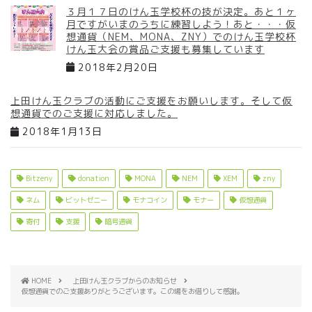
３月１７日のけん玉学校杯の技が決定。あと１ヶ
月ですがいまのうちに練習しよう！あと・・・仮
想通貨（NEM、MONA、ZNY）でのけん玉学校杯
けん玉大会の賞品ご支援も募集しています
2018年2月20日
上田けん玉クラブの活動にご支援をお願いします。そして仮
想通貨でのご支援に対応しました。
2018年1月13日
Bitzeny
donation
MONA
NEM
XEM
zny
ネム
ビットゼニー
モナコイン
モナー
仮想通貨
寄付
支援
暗号通貨
HOME
上田けん玉クラブからのお知らせ
仮想通貨でのご支援ありがとうございます。この場をお借りして感謝。