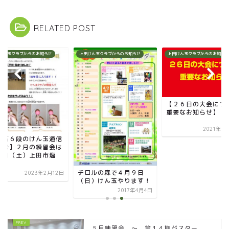
RELATED POST
けん玉クラブからのお知らせ
上田けん玉クラブからのお知らせ
上田けん玉クラブからのお知らせ
【２６日の大会につ
重要なお知らせ】
2021年9
三石６段のけん玉通信
月号】２月の練習会は
８日（土）上田市塩
.
チロルの森で４月９日
2023年2月12日
（日）けん玉やります！
2017年4月4日
５月練習会 ～ 第１４期がスター