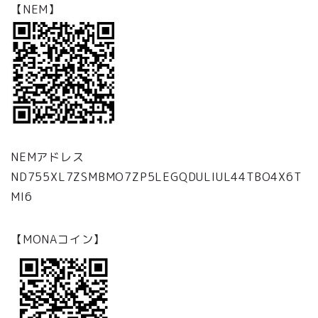
【NEM】
NEMアドレス
ND755XL7ZSMBMO7ZP5LEGQDULIUL44TBO4X6T
MI6
【MONAコイン】