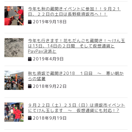
今年も秋の蔵開きイベントに参加！！９月２１
日、２２日の土日は長野県須坂市へ！！
2019年9月18日
今年も行きます！花もだんごも蔵開き！～けん玉
は13日、14日の２日間 そして仮想通貨と
PayPay決済と
2019年4月9日
秋も須坂で蔵開き2018 １日目 ～ 寒い朝か
らの猛暑
2018年9月22日
９月２２日（土）２３日（日）は須坂市イベント
にてけん玉します ～ 仮想通貨にも対応！?
2018年9月19日