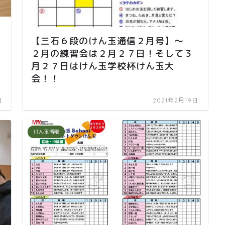
【三石６段のけん玉通信２月号】～
２月の練習会は２月２７日！そして３
月２７日はけん玉学校杯けん玉大
会！！
日
2021年2月19日
けん玉情報