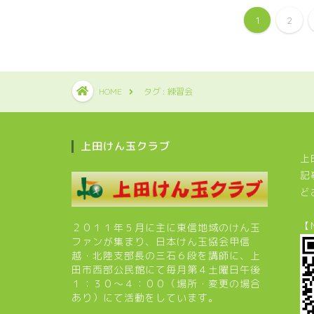
1
2
HOME
タグ : 練習会
上田けん玉クラブ
上
記
ど
【
２０１１年５月に主に東信地域のけん玉
ファンが集まり、日本けん玉協会甲信
越・北陸支部長の三石６段を講師に、上
田市西部公民館にて毎月第４土曜日午後
１：３０～４：００（場所・変更の場合
あり）にて活動をしています。