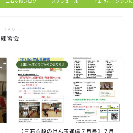
三石６段ブログ
スケジュール
上田けん玉クラブ
 TAG ―
練習会
上田けん玉クラブからのお知らせ
【三石６段のけん玉通信７月号】７月