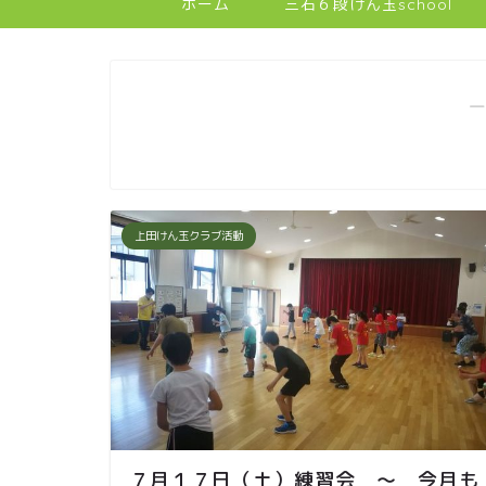
ホーム
三石６段けん玉school
―
上田けん玉クラブ活動
７月１７日（土）練習会 ～ 今月も