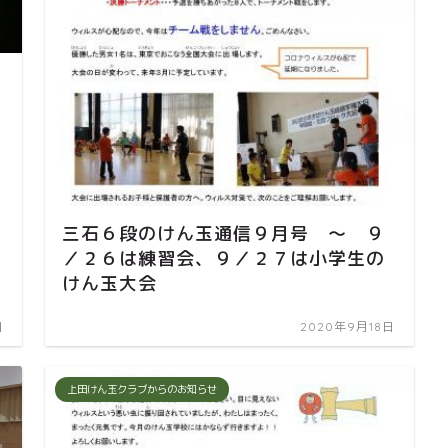
三石６段のけん玉通信９月号 ～ ９
／２６は練習会、９／２７は小学生の
けん玉大会
日
2020年9月18日
上田けん玉クラブからのお知らせ