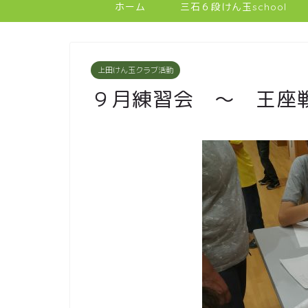
ホーム
三石６段けん玉school
上田けん玉クラブ活動
９月練習会 ～ 王座