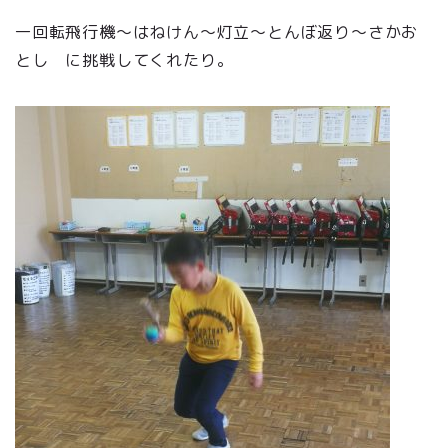
一回転飛行機～はねけん～灯立～とんぼ返り～さかお
とし に挑戦してくれたり。