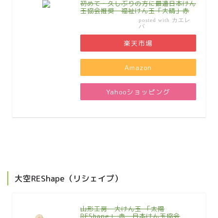
初めて・久しぶりの方に最適日本けん
玉協会推奨 福祉けん玉「大晴」赤
カエレ
posted with
バ
楽天市場
Amazon
Yahooショッピング
大空REShape（リシェイプ）
山形工房 大けん玉 「太陽
REShape」 赤 日本けん玉協会