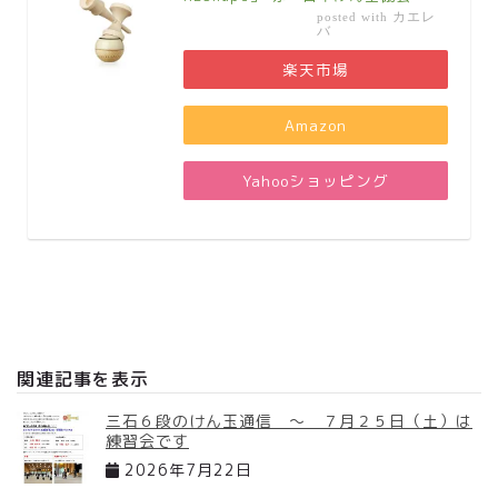
カエレ
posted with
バ
楽天市場
Amazon
Yahooショッピング
関連記事を表示
三石６段のけん玉通信 ～ ７月２５日（土）は
練習会です
2026年7月22日