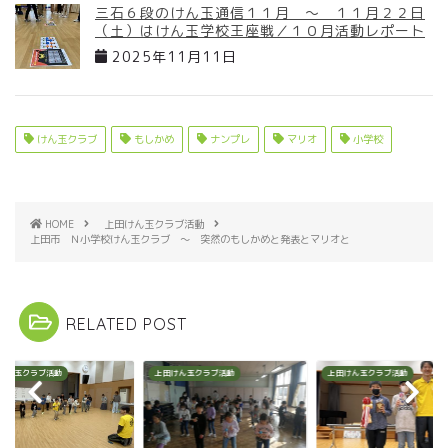
三石６段のけん玉通信１１月 ～ １１月２２日
（土）はけん玉学校王座戦／１０月活動レポート
2025年11月11日
けん玉クラブ
もしかめ
ナンプレ
マリオ
小学校
HOME
上田けん玉クラブ活動
上田市 Ｎ小学校けん玉クラブ ～ 突然のもしかめと発表とマリオと
RELATED POST
けん玉クラブ活動
上田けん玉クラブ活動
上田けん玉クラブ活動