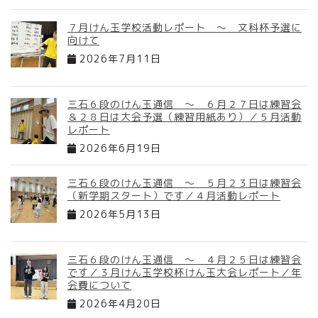
７月けん玉学校活動レポート ～ 文科杯予選に
向けて
2026年7月11日
三石６段のけん玉通信 ～ ６月２７日は練習会
＆２８日は大会予選（練習用紙あり）／５月活動
レポート
2026年6月19日
三石６段のけん玉通信 ～ ５月２３日は練習会
（新学期スタート）です／４月活動レポート
2026年5月13日
三石６段のけん玉通信 ～ ４月２５日は練習会
です／３月けん玉学校杯けん玉大会レポート／年
会費について
2026年4月20日