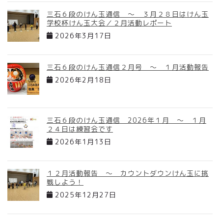
三石６段のけん玉通信 ～ ３月２８日はけん玉
学校杯けん玉大会／２月活動レポート
2026年3月17日
三石６段のけん玉通信２月号 ～ １月活動報告
2026年2月18日
三石６段のけん玉通信 2026年１月 ～ １月
２４日は練習会です
2026年1月13日
１２月活動報告 ～ カウントダウンけん玉に挑
戦しよう！
2025年12月27日