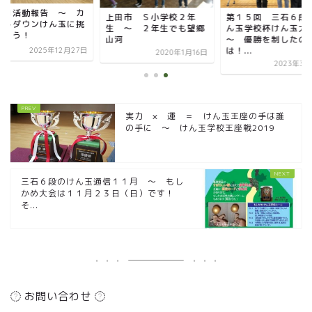
２月活動報告 ～ カ
上田市 Ｓ小学校２年
第１５回 三石６段
ントダウンけん玉に挑
生 ～ ２年生でも望郷
ん玉学校杯けん玉
しよう！
山河
～ 優勝を制したの
は！...
2025年12月27日
2020年1月16日
2023年3月
実力 × 運 ＝ けん玉王座の手は誰
の手に ～ けん玉学校王座戦2019
三石６段のけん玉通信１１月 ～ もし
かめ大会は１１月２３日（日）です！
そ...
お問い合わせ