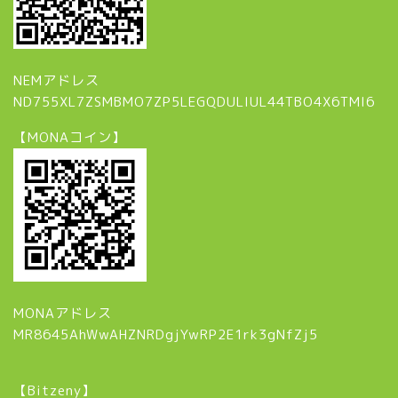
NEMアドレス
ND755XL7ZSMBMO7ZP5LEGQDULIUL44TBO4X6TMI6
【MONAコイン】
MONAアドレス
MR8645AhWwAHZNRDgjYwRP2E1rk3gNfZj5
【Bitzeny】