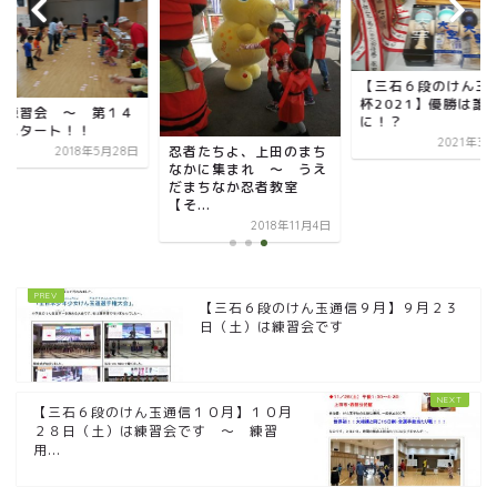
【三石６段のけん玉
杯2021】優勝は誰
月練習会 ～ 第１４
に！？
がスタート！！
2021年3
忍者たちよ、上田のまち
2018年5月28日
なかに集まれ ～ うえ
だまちなか忍者教室
【そ...
2018年11月4日
【三石６段のけん玉通信９月】９月２３
日（土）は練習会です
【三石６段のけん玉通信１０月】１０月
２８日（土）は練習会です ～ 練習
用...