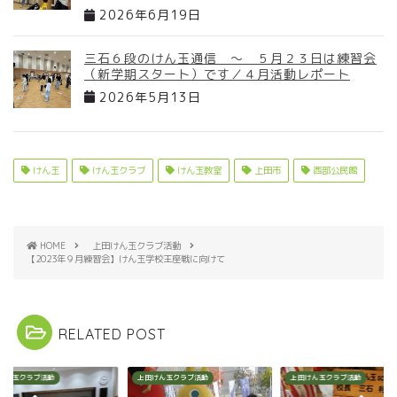
2026年6月19日
三石６段のけん玉通信 ～ ５月２３日は練習会
（新学期スタート）です／４月活動レポート
2026年5月13日
けん玉
けん玉クラブ
けん玉教室
上田市
西部公民館
HOME
上田けん玉クラブ活動
【2023年９月練習会】けん玉学校王座戦に向けて
RELATED POST
けん玉クラブ活動
上田けん玉クラブ活動
上田けん玉クラブ活動