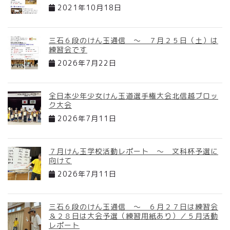
2021年10月18日
三石６段のけん玉通信 ～ ７月２５日（土）は
練習会です
2026年7月22日
全日本少年少女けん玉道選手権大会北信越ブロッ
ク大会
2026年7月11日
７月けん玉学校活動レポート ～ 文科杯予選に
向けて
2026年7月11日
三石６段のけん玉通信 ～ ６月２７日は練習会
＆２８日は大会予選（練習用紙あり）／５月活動
レポート