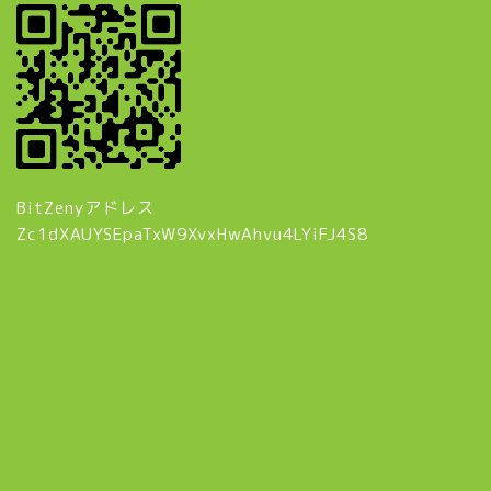
BitZenyアドレス
Zc1dXAUYSEpaTxW9XvxHwAhvu4LYiFJ4S8