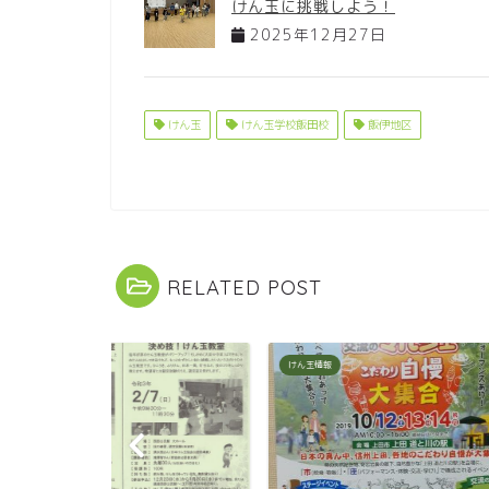
けん玉に挑戦しよう！
2025年12月27日
けん玉
けん玉学校飯田校
飯伊地区
RELATED POST
けん玉情報
けん玉情報