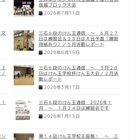
信越ブロック大会
2026年7月11日
 文
三石６段のけん玉通信 ～ ６月２７
日は練習会＆２８日は大会予選（練習
用紙あり）／５月活動レポート
2026年6月19日
２３
三石６段のけん玉通信 ～ ３月２８
す／
日はけん玉学校杯けん玉大会／２月活
動レポート
2026年3月17日
 １
三石６段のけん玉通信 2026年１
月 ～ １月２４日は練習会です
2026年1月13日
ウン
第１４回けん玉学校王座戦！ ～ 三