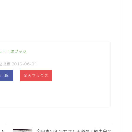
けん玉上達ブック
版 2015-06-01
indle
楽天ブックス
２５
全日本少年少女けん玉道選手権大会北