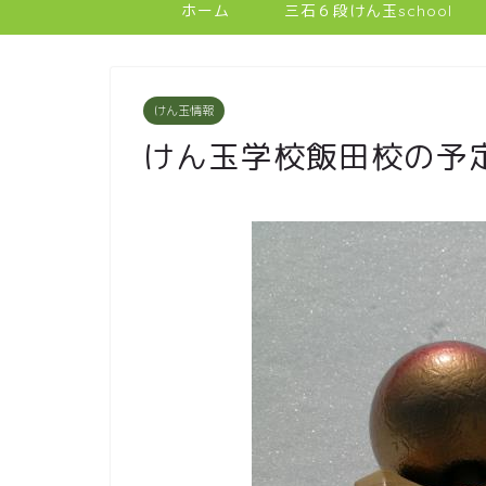
ホーム
三石６段けん玉school
けん玉情報
けん玉学校飯田校の予