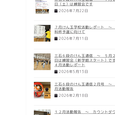
日（土）は練習会です
2026年7月22日
７月けん玉学校活動レポート ～
科杯予選に向けて
2026年7月11日
三石６段のけん玉通信 ～ ５月
日は練習会（新学期スタート）で
４月活動レポート
2026年5月13日
三石６段のけん玉通信２月号 ～
月活動報告
2026年2月18日
１２月活動報告 ～ カウントダ