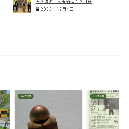
石６段のけん玉通信１２月号
2025年12月4日
けん玉情報
け