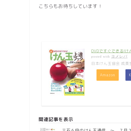
こちらもお待ちしています！
DVDですぐできる!
ヨメレバ
posted with
日本けん玉協会 成美堂出
Amazon
K
関連記事を表示
三石６段のけん玉通信 ～ ７月