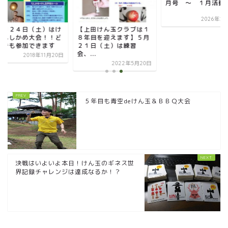
月号 ～ １月活動
2026年2
【上田けん玉クラブは１
１月２４日（土）はけ
８年目を迎えます】５月
玉もしかめ大会！！ど
２１日（土）は練習
たでも参加できます
会、...
2018年11月20日
2022年5月20日
５年目も青空deけん玉＆ＢＢＱ大会
決戦はいよいよ本日！けん玉のギネス世
界記録チャレンジは達成なるか！？