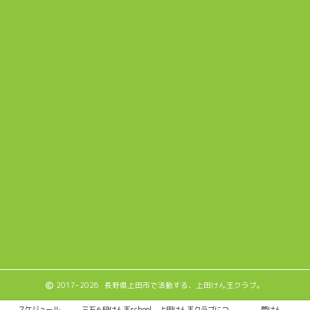
2017–2026 長野県上田市で活動する、上田けん玉クラブ。
スケジュール
三石６段けん玉school
上田けん玉クラブにつ
筒けん