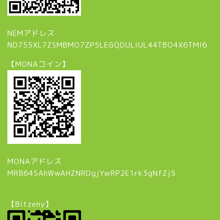
NEMアドレス
ND755XL7ZSMBMO7ZP5LEGQDULIUL44TBO4X6TMI6
【MONAコイン】
MONAアドレス
MR8645AhWwAHZNRDgjYwRP2E1rk3gNfZj5
【Bitzeny】