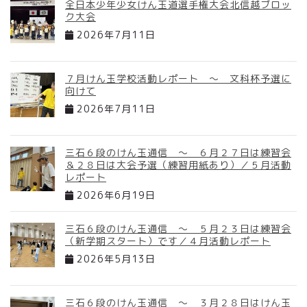
全日本少年少女けん玉道選手権大会北信越ブロッ
ク大会
2026年7月11日
７月けん玉学校活動レポート ～ 文科杯予選に
向けて
2026年7月11日
三石６段のけん玉通信 ～ ６月２７日は練習会
＆２８日は大会予選（練習用紙あり）／５月活動
レポート
2026年6月19日
三石６段のけん玉通信 ～ ５月２３日は練習会
（新学期スタート）です／４月活動レポート
2026年5月13日
三石６段のけん玉通信 ～ ３月２８日はけん玉