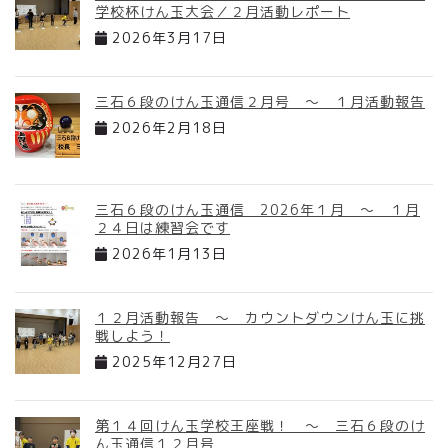
学校杯けん玉大会／２月活動レポート
2026年3月17日
三石６段のけん玉通信２月号 ～ １月活動報告
2026年2月18日
三石６段のけん玉通信 2026年１月 ～ １月
２４日は練習会です
2026年1月13日
１２月活動報告 ～ カウントダウンけん玉に挑
戦しよう！
2025年12月27日
第１４回けん玉学校王座戦！ ～ 三石６段のけ
ん玉通信１２月号