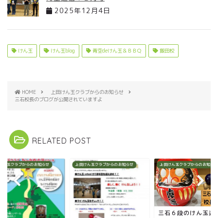
2025年12月4日
けん玉
けん玉blog
青空deけん玉＆ＢＢＱ
飯田校
HOME
上田けん玉クラブからのお知らせ
三石校長のブログが公開されていますよ
RELATED POST
けん玉クラブからのお知らせ
上田けん玉クラブからのお知らせ
上田けん玉クラブからのお知らせ
三石６段のけん玉通