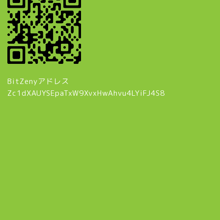
BitZenyアドレス
Zc1dXAUYSEpaTxW9XvxHwAhvu4LYiFJ4S8