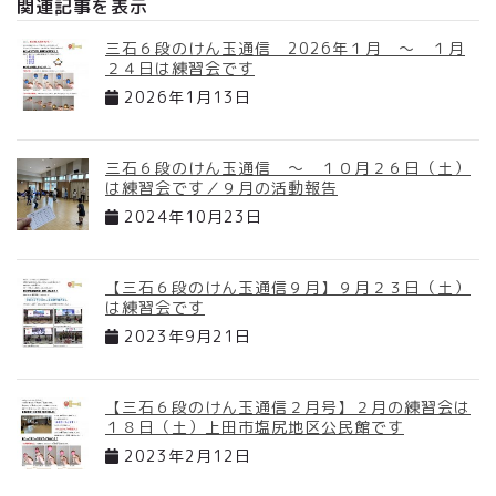
関連記事を表示
三石６段のけん玉通信 2026年１月 ～ １月
２４日は練習会です
2026年1月13日
三石６段のけん玉通信 ～ １０月２６日（土）
は練習会です／９月の活動報告
2024年10月23日
【三石６段のけん玉通信９月】９月２３日（土）
は練習会です
2023年9月21日
【三石６段のけん玉通信２月号】２月の練習会は
１８日（土）上田市塩尻地区公民館です
2023年2月12日