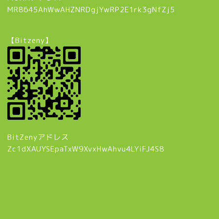
MR8645AhWwAHZNRDgjYwRP2E1rk3gNfZj5
【Bitzeny】
BitZenyアドレス
Zc1dXAUYSEpaTxW9XvxHwAhvu4LYiFJ4S8