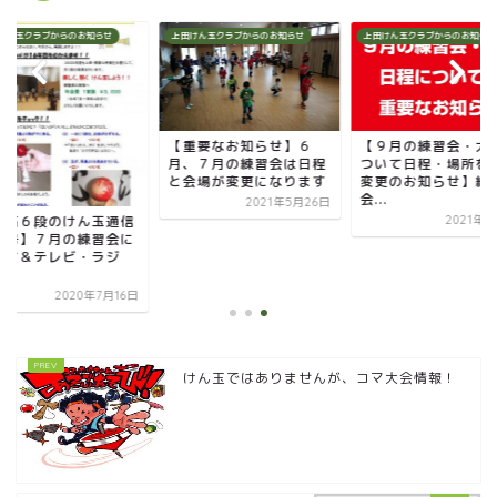
けん玉クラブからのお知らせ
上田けん玉クラブからのお知らせ
上田けん玉クラブからのお知らせ
【重要なお知らせ】６
【９月の練習会・大
月、７月の練習会は日程
ついて日程・場所を
と会場が変更になります
変更のお知らせ】練
会...
2021年5月26日
三石６段のけん玉通信
2021年9
月号】７月の練習会に
いて＆テレビ・ラジ
.
2020年7月16日
けん玉ではありませんが、コマ大会情報！