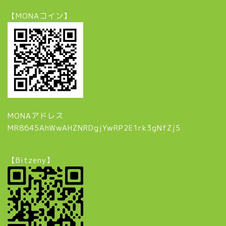
【MONAコイン】
MONAアドレス
MR8645AhWwAHZNRDgjYwRP2E1rk3gNfZj5
【Bitzeny】