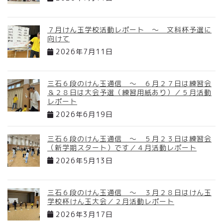
７月けん玉学校活動レポート ～ 文科杯予選に
向けて
2026年7月11日
三石６段のけん玉通信 ～ ６月２７日は練習会
＆２８日は大会予選（練習用紙あり）／５月活動
レポート
2026年6月19日
三石６段のけん玉通信 ～ ５月２３日は練習会
（新学期スタート）です／４月活動レポート
2026年5月13日
三石６段のけん玉通信 ～ ３月２８日はけん玉
学校杯けん玉大会／２月活動レポート
2026年3月17日