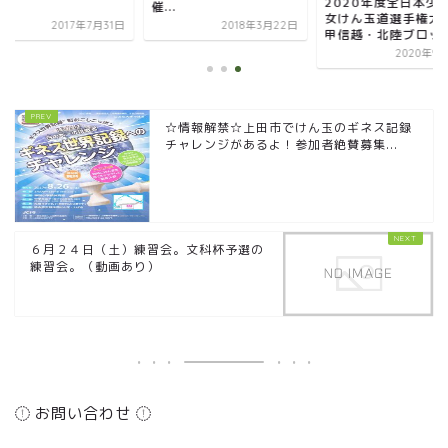
2020年度全日本少年少
.
る...
女けん玉道選手権大会
2018年3月22日
2017年7
甲信越・北陸ブロック...
2020年9月10日
☆情報解禁☆上田市でけん玉のギネス記録
チャレンジがあるよ！参加者絶賛募集...
６月２４日（土）練習会。文科杯予選の
練習会。（動画あり）
お問い合わせ