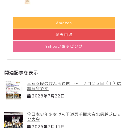
Amazon
楽天市場
Yahooショッピング
関連記事を表示
三石６段のけん玉通信 ～ ７月２５日（土）は
練習会です
2026年7月22日
全日本少年少女けん玉道選手権大会北信越ブロッ
ク大会
2026年7月11日