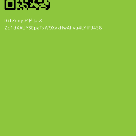
BitZenyアドレス
Zc1dXAUYSEpaTxW9XvxHwAhvu4LYiFJ4S8