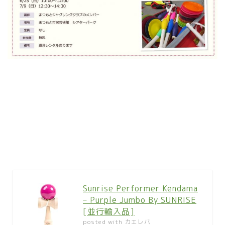
Sunrise Performer Kendama
– Purple Jumbo By SUNRISE
[並行輸入品]
posted with
カエレバ