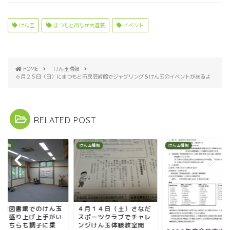
けん玉
まつもと街なか大道芸
イベント
HOME
けん玉情報
６月２５日（日）にまつもと市民芸術館でジャグリング＆けん玉のイベントがあるよ
RELATED POST
玉情報
けん玉情報
けん玉情報
月１４日（土）さなだ
青木村図書館でのけ
ポーツクラブでチャレ
教室。盛り上げ上手
ジけん玉体験教室開
るとこちらも調子に