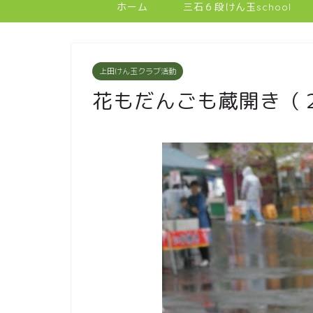
ホーム
三石６段けん玉school
上田けん玉クラブ活動
花もだんごも蔵開き（