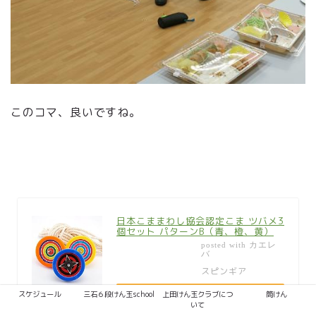
このコマ、良いですね。
日本こままわし協会認定こま ツバメ3
個セット パターンB（青、橙、黄）
カエレ
posted with
バ
スピンギア
スケジュール
三石６段けん玉school
上田けん玉クラブにつ
筒けん
Amazon
いて