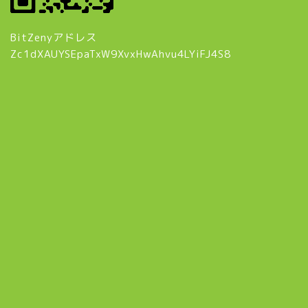
BitZenyアドレス
Zc1dXAUYSEpaTxW9XvxHwAhvu4LYiFJ4S8