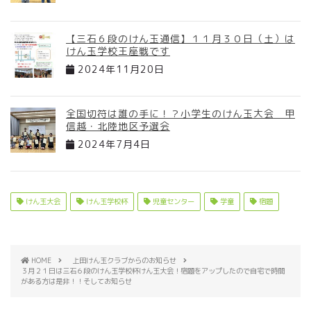
【三石６段のけん玉通信】１１月３０日（土）は
けん玉学校王座戦です
2024年11月20日
全国切符は誰の手に！？小学生のけん玉大会 甲
信越・北陸地区予選会
2024年7月4日
けん玉大会
けん玉学校杯
児童センター
学童
宿題
HOME
上田けん玉クラブからのお知らせ
３月２１日は三石６段のけん玉学校杯けん玉大会！宿題をアップしたので自宅で時間
がある方は是非！！そしてお知らせ