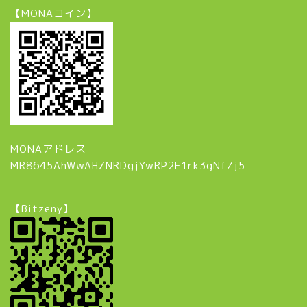
【MONAコイン】
MONAアドレス
MR8645AhWwAHZNRDgjYwRP2E1rk3gNfZj5
【Bitzeny】