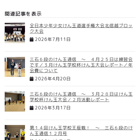
関連記事を表示
全日本少年少女けん玉道選手権大会北信越ブロッ
ク大会
2026年7月11日
三石６段のけん玉通信 ～ ４月２５日は練習会
です／３月けん玉学校杯けん玉大会レポート／年
会費について
2026年4月20日
三石６段のけん玉通信 ～ ３月２８日はけん玉
学校杯けん玉大会／２月活動レポート
2026年3月17日
第１４回けん玉学校王座戦！ ～ 三石６段のけ
ん玉通信１２月号