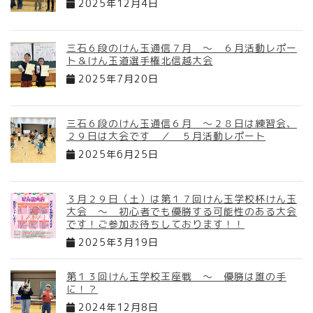
2025年12月4日
三石６段のけん玉通信７月 ～ ６月活動レポー
ト＆けん玉道選手権北信越大会
2025年7月20日
三石６段のけん玉通信６月 ～２８日は練習会、
２９日は大会です ／ ５月活動レポート
2025年6月25日
３月２９日（土）は第１７回けん玉学校杯けん玉
大会 ～ 初心者でも優勝する可能性のある大会
です！ご参加お待ちしております！！
2025年3月19日
第１３回けん玉学校王座戦 ～ 優勝は誰の手
に！？
2024年12月8日