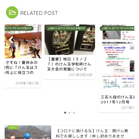
RELATED POST
けん玉クラブからのお知らせ
上田けん玉クラブからのお知らせ
上田けん玉クラブからのお知らせ
【重要】明日（３／２
休みですね！夏休みの
７）のけん玉学校杯けん
由研究に「けん玉はス
玉大会の実施について
ルの向上に役立つの
2021年3月26日
.
2018年7月27日
三石６段のけん玉通
2017年12月号
2017年12
【コロナに負けるな】けん玉・筒けん無
料でお貸しします（申し訳ありあませ