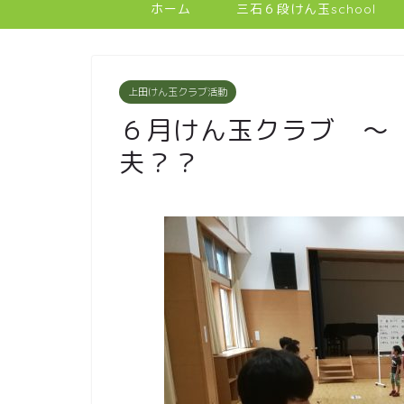
ホーム
三石６段けん玉school
上田けん玉クラブ活動
６月けん玉クラブ ～
夫？？