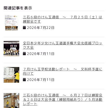
関連記事を表示
三石６段のけん玉通信 ～ ７月２５日（土）は
練習会です
2026年7月22日
全日本少年少女けん玉道選手権大会北信越ブロッ
ク大会
2026年7月11日
７月けん玉学校活動レポート ～ 文科杯予選に
向けて
2026年7月11日
三石６段のけん玉通信 ～ ６月２７日は練習会
＆２８日は大会予選（練習用紙あり）／５月活動
レポート