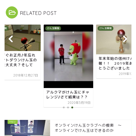
RELATED POST
玉情報
けん玉情報
けん玉情報
うすぐお正月♪年忘れ
年末年始の信州けん
ウントダウンけん玉の
報！！ 2019年あ
備は大丈夫？そして
とうございました
.
2019年12
2018年12月27日
アルクマがけん玉にチャ
レンジ♪さて結果は？？
2020年5月19日
オンラインけん玉クラブへの模索 ～
オンラインでけん玉はできるのか