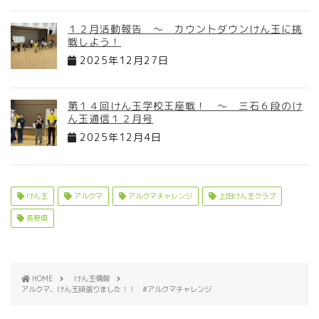
１２月活動報告 ～ カウントダウンけん玉に挑
戦しよう！
2025年12月27日
第１４回けん玉学校王座戦！ ～ 三石６段のけ
ん玉通信１２月号
2025年12月4日
けん玉
アルクマ
アルクマチャレンジ
上田けん玉クラブ
長野県
HOME
けん玉情報
アルクマ、けん玉頑張りました！！ #アルクマチャレンジ