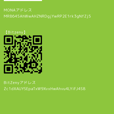
MONAアドレス
MR8645AhWwAHZNRDgjYwRP2E1rk3gNfZj5
【Bitzeny】
BitZenyアドレス
Zc1dXAUYSEpaTxW9XvxHwAhvu4LYiFJ4S8