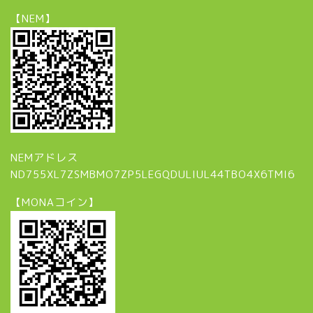
【NEM】
NEMアドレス
ND755XL7ZSMBMO7ZP5LEGQDULIUL44TBO4X6TMI6
【MONAコイン】